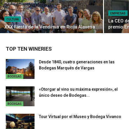
EMPRESAS
CULTURA
La CEO de
XXX Fiesta de la Vendimia en Rioja Alavesa
premio E
TOP TEN WINERIES
Desde 1840, cuatro generaciones en las
Bodegas Marqués de Vargas
BODEGAS
«Otorgar al vino su máxima expresión», el
único deseo de Bodegas...
BODEGAS
Tour Virtual por el Museo y Bodega Vivanco