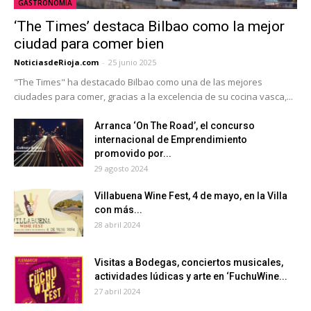
GASTRONOMÍA
‘The Times’ destaca Bilbao como la mejor
ciudad para comer bien
NoticiasdeRioja.com
-
25 junio 2025
"The Times" ha destacado Bilbao como una de las mejores
ciudades para comer, gracias a la excelencia de su cocina vasca,...
Arranca ‘On The Road’, el concurso
internacional de Emprendimiento
promovido por...
29 agosto 2024
Villabuena Wine Fest, 4 de mayo, en la Villa
con más...
28 abril 2024
Visitas a Bodegas, conciertos musicales,
actividades lúdicas y arte en ‘FuchuWine...
27 abril 2024