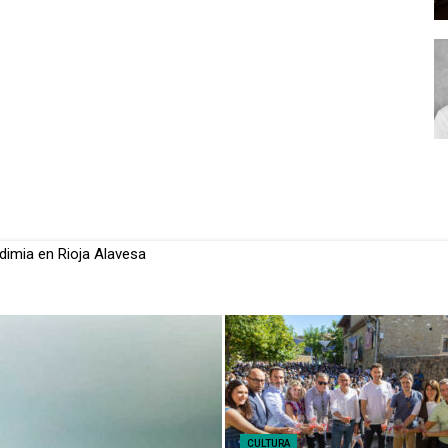
 Murúa, Elena Ceca, premio Empresaria CaixaBank
CULTURA