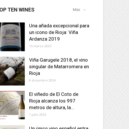
OP TEN WINES
Más
Una añada excepcional para
un icono de Rioja: Viña
Ardanza 2019
15 marzo 2025
Viña Garugele 2018, el vino
singular de Matarromera en
Rioja
8 diciembre 2024
El viñedo de El Coto de
Rioja alcanza los 997
metros de altura, la...
1 julio 2024
Un único vino español entra