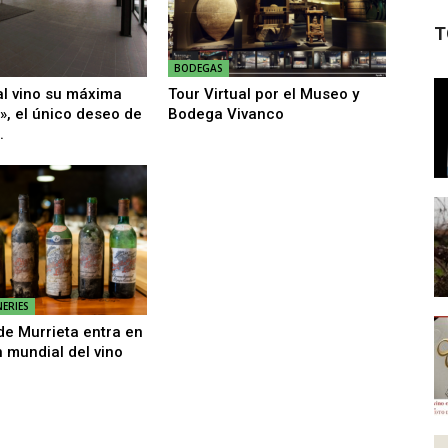
T
BODEGAS
al vino su máxima
Tour Virtual por el Museo y
», el único deseo de
Bodega Vivanco
.
ERIES
e Murrieta entra en
n mundial del vino