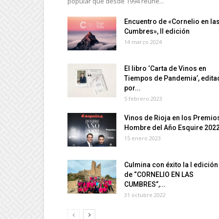
popular que desde 1994 reúne...
Encuentro de «Cornelio en la
Cumbres», II edición
14 marzo 2024
El libro ‘Carta de Vinos en
Tiempos de Pandemia’, edita
por...
5 febrero 2023
Vinos de Rioja en los Premio
Hombre del Año Esquire 202
15 enero 2023
Culmina con éxito la I edición
de “CORNELIO EN LAS
CUMBRES”,...
31 octubre 2022