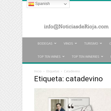
Spanish
Noticias
de
Rioja
/
Rioja
News
BODEGAS
VINOS
TURISMO
TOP TEN WINES
TOP TEN WINERIES
Inicio
Etiquetas
Catadevino
Etiqueta: catadevino