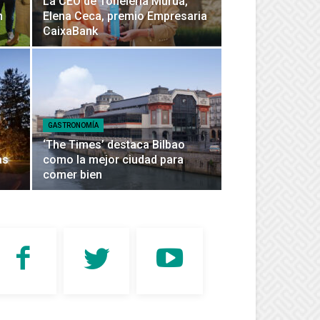
La CEO de Tonelería Murúa,
n
Elena Ceca, premio Empresaria
CaixaBank
GASTRONOMÍA
‘The Times’ destaca Bilbao
as
como la mejor ciudad para
comer bien