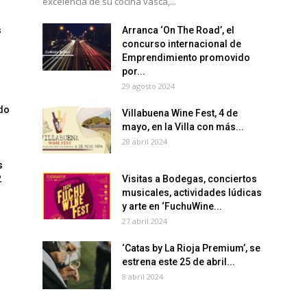
excelencia de su cocina vasca,...
s
Arranca ‘On The Road’, el
concurso internacional de
Emprendimiento promovido
por...
29 agosto 2024
do
Villabuena Wine Fest, 4 de
mayo, en la Villa con más...
28 abril 2024
s
2
Visitas a Bodegas, conciertos
musicales, actividades lúdicas
y arte en ‘FuchuWine...
27 abril 2024
‘Catas by La Rioja Premium’, se
estrena este 25 de abril...
8 abril 2024