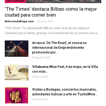
GASTRONOMÍA
‘The Times’ destaca Bilbao como la mejor
ciudad para comer bien
NoticiasdeRioja.com
-
25 junio 2025
"The Times" ha destacado Bilbao como una de las mejores
ciudades para comer, gracias a la excelencia de su cocina vasca,...
Arranca ‘On The Road’, el concurso
internacional de Emprendimiento
promovido por...
29 agosto 2024
Villabuena Wine Fest, 4 de mayo, en la Villa
con más...
28 abril 2024
Visitas a Bodegas, conciertos musicales,
actividades lúdicas y arte en ‘FuchuWine...
27 abril 2024