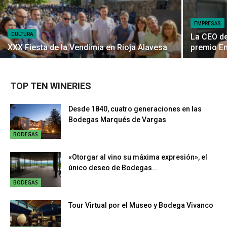
EMPRESAS
CULTURA
La CEO de
XXX Fiesta de la Vendimia en Rioja Alavesa
premio E
TOP TEN WINERIES
Desde 1840, cuatro generaciones en las
Bodegas Marqués de Vargas
BODEGAS
«Otorgar al vino su máxima expresión», el
único deseo de Bodegas...
BODEGAS
Tour Virtual por el Museo y Bodega Vivanco