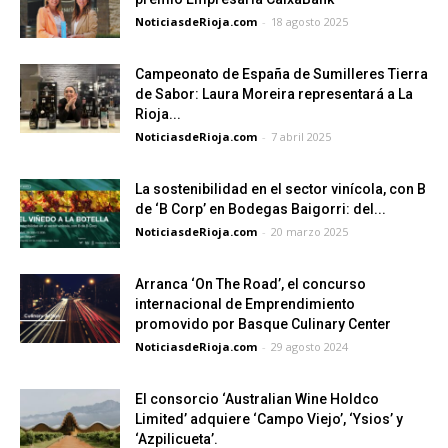
NoticiasdeRioja.com
-
18 agosto 2025
Campeonato de España de Sumilleres Tierra
de Sabor: Laura Moreira representará a La
Rioja...
NoticiasdeRioja.com
-
7 abril 2025
La sostenibilidad en el sector vinícola, con B
de ‘B Corp’ en Bodegas Baigorri: del...
NoticiasdeRioja.com
-
20 marzo 2025
Arranca ‘On The Road’, el concurso
internacional de Emprendimiento
promovido por Basque Culinary Center
NoticiasdeRioja.com
-
29 agosto 2024
El consorcio ‘Australian Wine Holdco
Limited’ adquiere ‘Campo Viejo’, ‘Ysios’ y
‘Azpilicueta’.